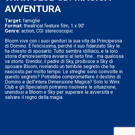
AVVENTURA
Target:
famiglie
Format:
theatrical feature film, 1 x 90’
Genre:
action, CGI stereoscopic
Bloom vive con i suoi genitori la sua vita da Principessa
di Domino. È felicissima, perché il suo fidanzato Sky le
ha chiesto di sposarlo. Tutto sembra idilliaco, e la loro
storia d’amoresembra avviarsi al lieto fine… ma qualcosa
va storto. Erendor, il padre di Sky, proibisce a Sky di
sposare Bloom, rivelando un terribile segreto che ha
nascosto per molto tempo. Le streghe sono coinvolte in
questo segreto? Potrebbe compromettere il destino di
Domino e dell’intera Dimensione Magica? Solo lo Winx
Club e gli Specialisti potranno risolvere la situazione,
unendosi a Bloom e Sky per superare le avversità e
salvare il regno della magia.
Le tue preferenze relative alla privacy