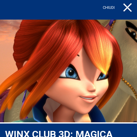
CHIUDI
Tog
WINX CLUB 3D: MAGICA